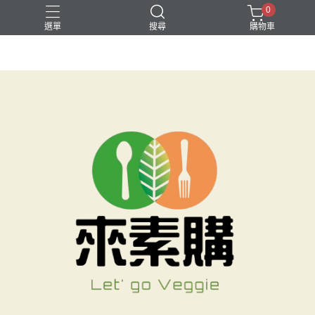
0
選單
搜尋
購物車
就是要素烤
無酒精飲品
素水餃
素食月餅
素食湯底