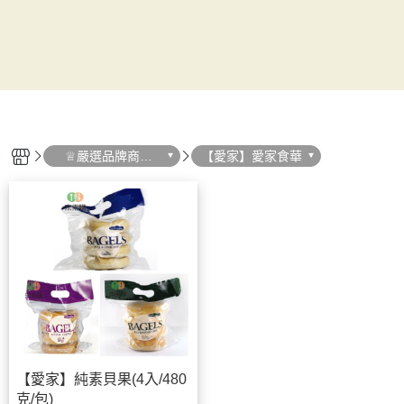
ㅤ♕嚴選品牌商家
【愛家】愛家食華
導覽♕
【愛家】純素貝果(4入/480
克/包)