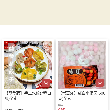
【囍發蔬】手工水餃(7種口
【崇華齋】紅白小湯圓(600
味)全素
克)全素
$90
$85