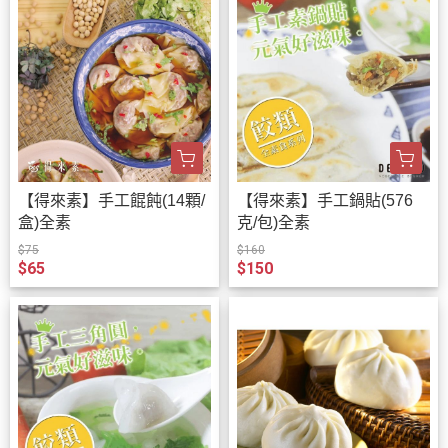
【得來素】手工餛飩(14顆/
【得來素】手工鍋貼(576
盒)全素
克/包)全素
$75
$160
$65
$150