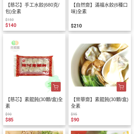
【慈芯】手工水餃(680克/
【自然齋】滿福水餃(6種口
包)全素
味)全素
$150
$140
$210
【慈芯】素餛飩(30顆/盒)全
【崇華齋】素餛飩(30顆/盒)
素
全素
$90
$95
$85
$90