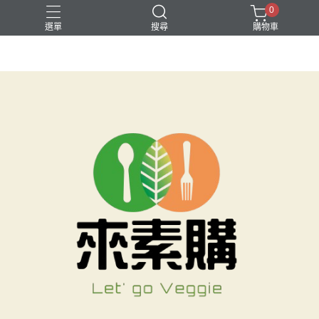
0
選單
搜尋
購物車
就是要素烤
無酒精飲品
素水餃
素食月餅
素食湯底