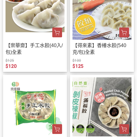
【崇華齋】手工水餃(40入/
【得來素】香椿水餃(540
包)全素
克/包)全素
$125
$130
$120
$125