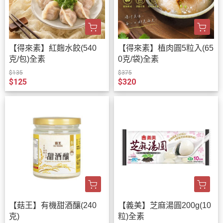
【得來素】紅麴水餃(540
【得來素】植肉圓5粒入(65
克/包)全素
0克/袋)全素
$135
$375
$125
$320
【菇王】有機甜酒釀(240
【義美】芝麻湯圓200g(10
克)
粒)全素