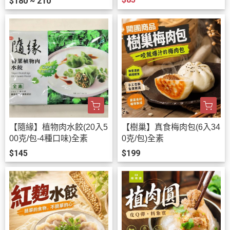
$180 ~ 210
【隨緣】植物肉水餃(20入5
【樹巢】真食梅肉包(6入34
00克/包-4種口味)全素
0克/包)全素
$145
$199