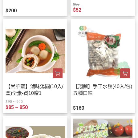
$55
$52
$200
【崇華齋】滷味湯圓(10入/
【翔饌】手工水餃(40入/包)
盒)全素-買10贈1
五種口味
$90 ~ 900
$85 ~ 850
$160