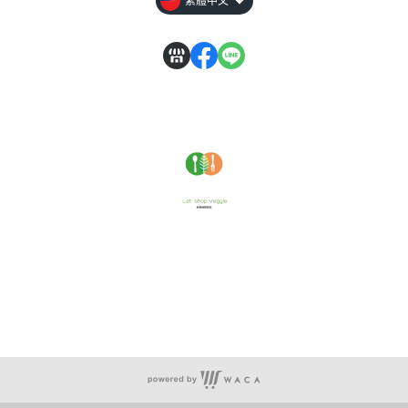
繁體中文
客服專線：(04) 8330245
電話服務：週二至週五 12:00 ~ 18:00
官方LINE：週一至週五全日依序回覆
( 國定假期暫停服務，謝謝 )