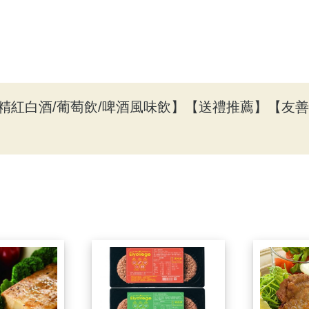
精紅白酒/葡萄飲/啤酒風味飲】
【送禮推薦】
【友善