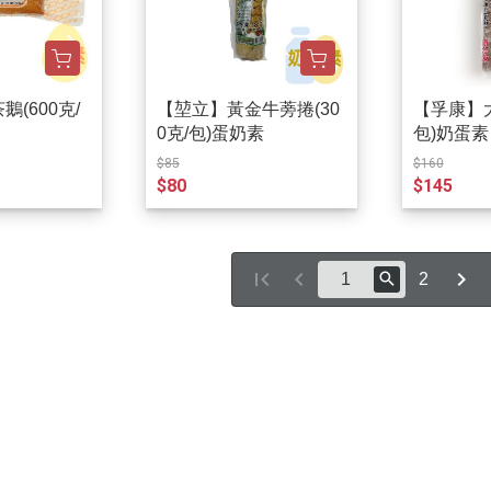
(600克/
【堃立】黃金牛蒡捲(30
【孚康】大
0克/包)蛋奶素
包)奶蛋素
$85
$160
$80
$145
2