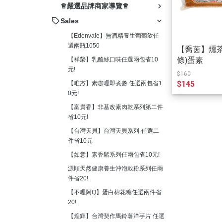
ㅤ♕嚴選品牌商家導覽♕
Sales
【Edenvale】無酒精養生葡萄飲任
選兩瓶1050
【喬茵】燻茶鵝
條)蛋素
【祥榮】乳酪絲口味任選兩包省10
元!
$160
$145
【唯杰】素咖哩即煮醬 任選兩包省1
0元!
【富貴香】非基改素肉乾系列第二件
省10元!
【台灣天貝】台灣天貝系列-任選二
件省10元
【如意】素香鬆系列任兩包省10元!
源順天然健康養生沖泡穀粉系列任兩
件省20!
【不哩阿Q】蛋白棉花糖任選兩件省
20!
【煌輝】台灣契作馬鈴薯洋芋片 任選