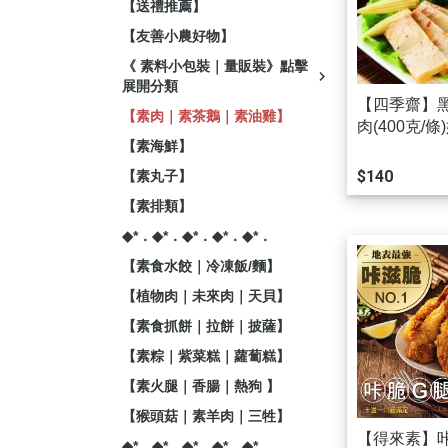
【送禮推薦】
【友善小農好物】
《 素料小包裝｜量販裝》點擊
展開分類
【四季齋】
【素肉｜素茶鵝｜素油雞】
肉(400克/條
【素海鮮】
$140
【素丸子】
【素排類】
◆*．◆*．◆*．◆*．◆*．
【素食水餃｜冷凍飯/麵】
【植物肉｜未來肉｜天貝】
【素食抓餅｜拉餅｜披薩】
【素粽｜紫菜糕｜蘿蔔糕】
【素火腿｜香腸｜熱狗 】
【猴頭菇｜素羊肉｜三牲】
【得來素】咔
◆*．◆*．◆*．◆*．◆*．