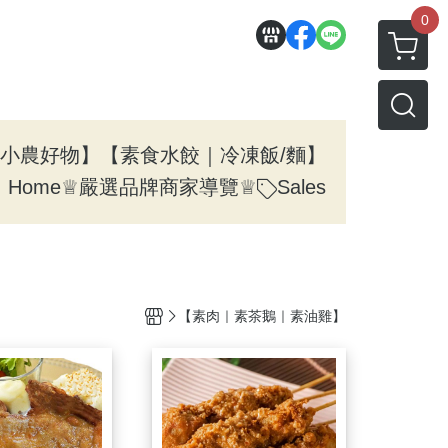
0
小農好物】
【素食水餃｜冷凍飯/麵】
Home
ㅤ♕嚴選品牌商家導覽♕
Sales
【素肉｜素茶鵝｜素油雞】