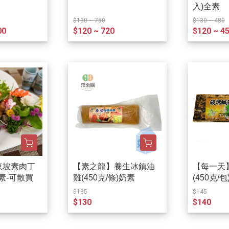
入)全素
$130 ~ 750
$130 ~ 480
00
$120 ~ 720
$120 ~ 4
東坡素肉丁
【素之龍】養生冰鎮油
【每一天
奶素-可散買
雞(450克/條)奶素
(450克/
$135
$145
$130
$140