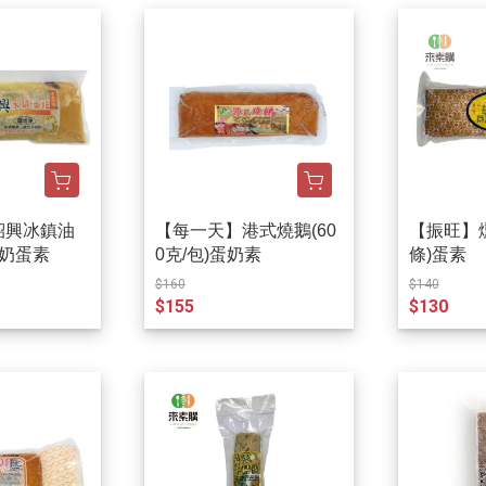
紹興冰鎮油
【每一天】港式燒鵝(60
【振旺】燻
條)奶蛋素
0克/包)蛋奶素
條)蛋素
$160
$140
$155
$130