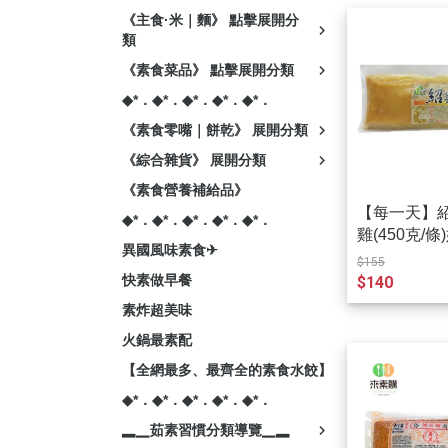
《主食·米｜麵》 點擊展開分
類
《素食菜品》 點擊展開分類
◆*．◆*．◆*．◆*．◆*．
《素食零嘴｜餅乾》 展開分類
《綜合雜貨》 展開分類
《素食營養補給品》
【每一天】
◆*．◆*．◆*．◆*．◆*．
雞(450克/
異國風味素食✈
$155
快素做早餐
$140
素炸超美味
火鍋最素配
【全網最多、最齊全的素食水餃】
◆*．◆*．◆*．◆*．◆*．
▂▁茹素習慣分類導覽▁▂