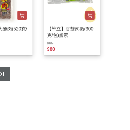
醃肉(520克/
【堃立】香菇肉捲(300
克/包)蛋素
$85
$80