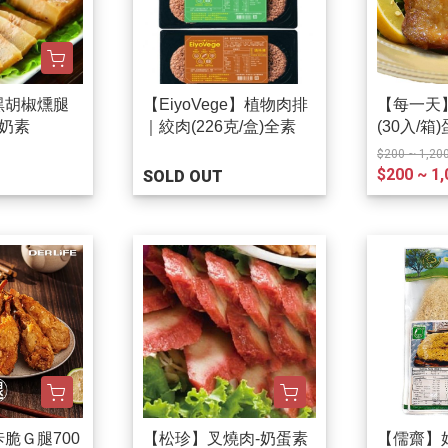
黑胡椒燻腿
【EiyoVege】植物肉排
【每一天
)奶素
｜絞肉(226克/盒)全素
(30入/箱
$200 ~ 1,20
$200 ~ 1,
SOLD OUT
脆Ｇ腿700
【松珍】叉燒肉-奶蛋素
【儒齋】好