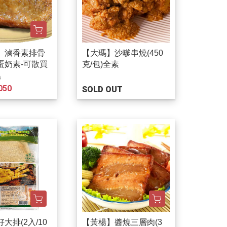
】滷香素排骨
【大瑪】沙嗲串燒(450
)蛋奶素-可散買
克/包)全素
0
050
SOLD OUT
大排(2入/10
【黃楊】醬燒三層肉(3