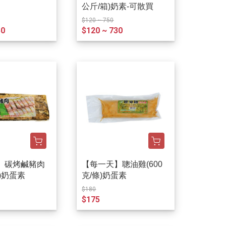
公斤/箱)奶素-可散買
$120 ~ 750
50
$120 ~ 730
】碳烤鹹豬肉
【每一天】聰油雞(600
包)奶蛋素
克/條)奶蛋素
$180
$175