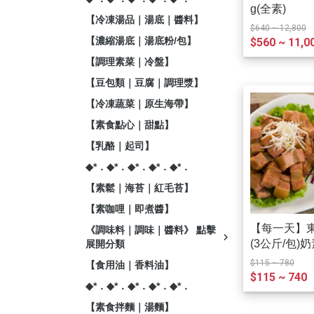
g(全素)
【冷凍湯品｜湯底｜醬料】
$640 ~ 12,800
【濃縮湯底｜湯底粉/包】
$560 ~ 11,0
【調理素菜｜冷盤】
【豆包類｜豆腐｜調理漿】
【冷凍蔬菜｜原生海帶】
【素食點心｜甜點】
【乳酪｜起司】
◆*．◆*．◆*．◆*．◆*．
【素鬆｜海苔｜紅毛苔】
【素咖哩｜即煮醬】
【每一天】
《調味料｜調味｜醬料》 點擊
(3公斤/包)
展開分類
$115 ~ 780
【食用油｜香料油】
$115 ~ 740
◆*．◆*．◆*．◆*．◆*．
【素食拌麵｜湯麵】