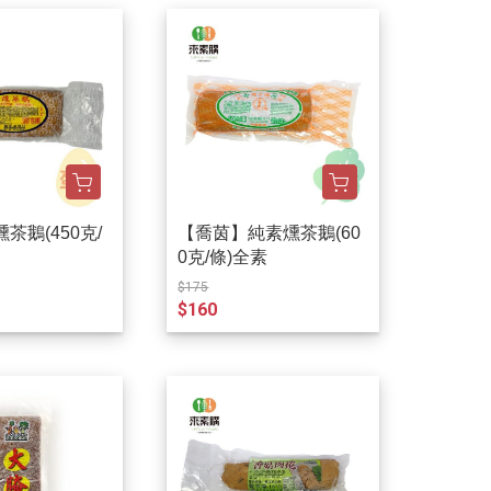
茶鵝(450克/
【喬茵】純素燻茶鵝(60
0克/條)全素
$175
$160