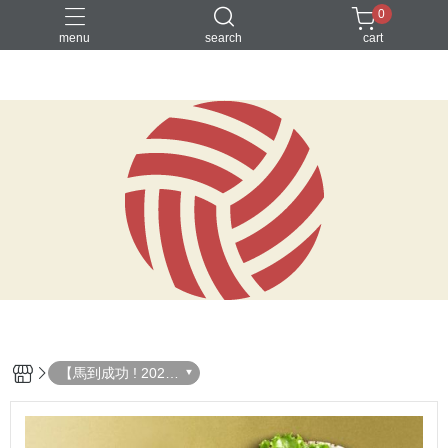
0
menu
search
cart
就是要素烤
無酒精飲品
素水餃
素食月餅
素食湯底
【馬到成功 ! 2026
頂級素食年菜全集
結】