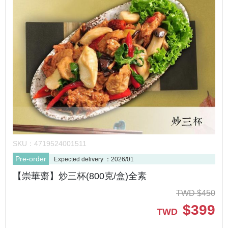
SKU：
4719524001511
Pre-order
Expected delivery ：2026/01
【崇華齋】炒三杯(800克/盒)全素
TWD
$
450
$
399
TWD