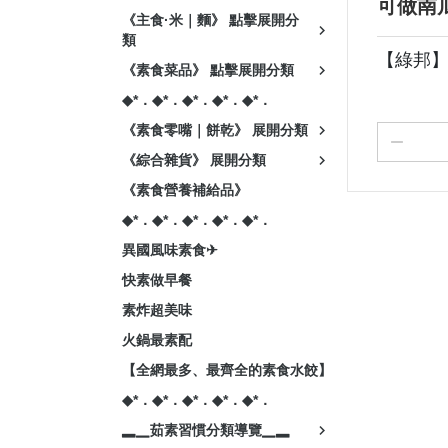
可做南
《主食·米｜麵》 點擊展開分
類
【綠邦】
《素食菜品》 點擊展開分類
◆*．◆*．◆*．◆*．◆*．
《素食零嘴｜餅乾》 展開分類
《綜合雜貨》 展開分類
《素食營養補給品》
◆*．◆*．◆*．◆*．◆*．
異國風味素食✈
快素做早餐
素炸超美味
火鍋最素配
【全網最多、最齊全的素食水餃】
◆*．◆*．◆*．◆*．◆*．
▂▁茹素習慣分類導覽▁▂