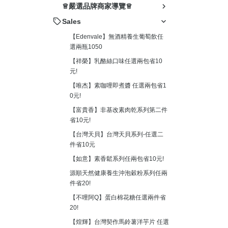
ㅤ♕嚴選品牌商家導覽♕
Sales
【Edenvale】無酒精養生葡萄飲任
選兩瓶1050
【祥榮】乳酪絲口味任選兩包省10
元!
【唯杰】素咖哩即煮醬 任選兩包省1
0元!
【富貴香】非基改素肉乾系列第二件
省10元!
【台灣天貝】台灣天貝系列-任選二
件省10元
【如意】素香鬆系列任兩包省10元!
源順天然健康養生沖泡穀粉系列任兩
件省20!
【不哩阿Q】蛋白棉花糖任選兩件省
20!
【煌輝】台灣契作馬鈴薯洋芋片 任選