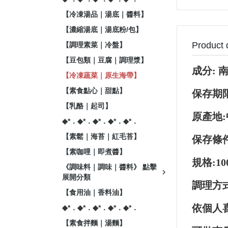
【冷凍湯品｜湯底｜醬料】
【濃縮湯底｜湯底粉/包】
Product 
【調理素菜｜冷盤】
【豆包類｜豆腐｜調理漿】
成分: 
【冷凍蔬菜｜原生海帶】
【素食點心｜甜點】
保存期限
【乳酪｜起司】
原產地
◆*．◆*．◆*．◆*．◆*．
【素鬆｜海苔｜紅毛苔】
保存條件
【素咖哩｜即煮醬】
規格:10
《調味料｜調味｜醬料》 點擊
展開分類
調理方式
【食用油｜香料油】
依個人
◆*．◆*．◆*．◆*．◆*．
【素食拌麵｜湯麵】