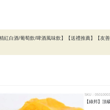
精紅白酒/葡萄飲/啤酒風味飲】
【送禮推薦】
【友善
SKU：
0501000
【綠邦】頂級南