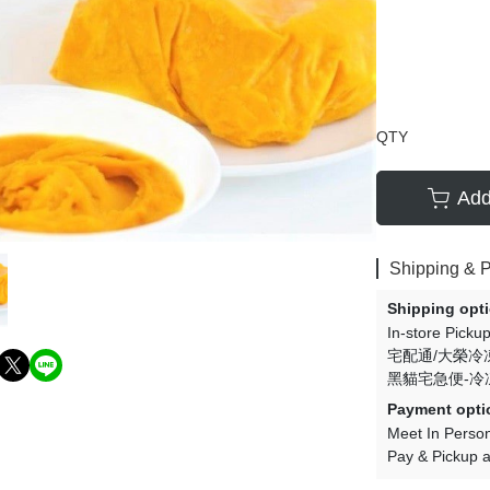
QTY
Add
Shipping & 
Shipping opt
In-store Picku
宅配通/大榮冷
黑貓宅急便-冷
Payment opti
Meet In Perso
Pay & Pickup a