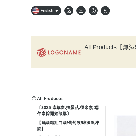
English
All Products
【無酒
All Products
〔2026 崇華齋.搗蛋菇.得來素-端
午素粽開始預購〕
【無酒精紅白酒/葡萄飲/啤酒風味
飲】