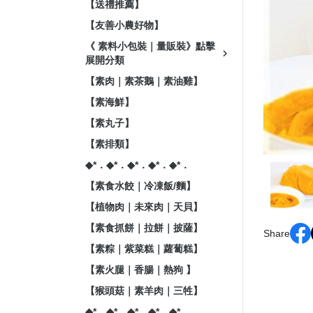
【送禮推薦】
【友善小農好物】
《 素料小包裝｜量販裝》點擊
展開分類
【素肉｜素茶鵝｜素油雞】
【素海鮮】
【素丸子】
【素排類】
◆*．◆*．◆*．◆*．◆*．
【素食水餃｜冷凍飯/麵】
【植物肉｜未來肉｜天貝】
【素食抓餅｜拉餅｜披薩】
Share
【素粽｜紫菜糕｜蘿蔔糕】
【素火腿｜香腸｜熱狗 】
【猴頭菇｜素羊肉｜三牲】
◆*．◆*．◆*．◆*．◆*．