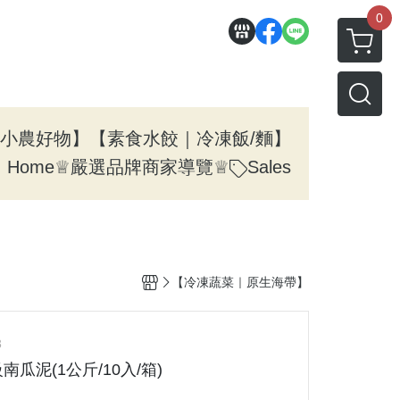
0
小農好物】
【素食水餃｜冷凍飯/麵】
Home
ㅤ♕嚴選品牌商家導覽♕
Sales
【冷凍蔬菜｜原生海帶】
3
瓜泥(1公斤/10入/箱)