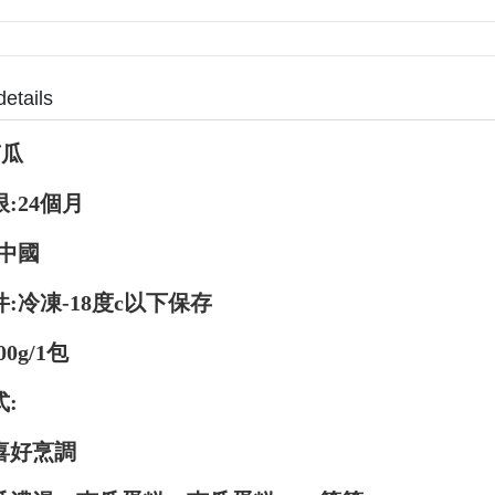
details
南瓜
:24個月
:中國
:冷凍-18度c以下保存
00g/1包
:
喜好烹調