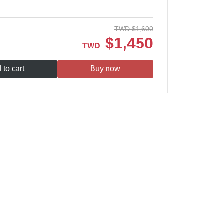
TWD
$
1,600
$
1,450
TWD
 to cart
Buy now