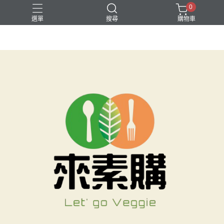
0
選單
搜尋
購物車
就是要素烤
無酒精飲品
素水餃
素食月餅
素食湯底