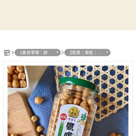
《素食零嘴｜餅
【堅果｜果乾｜乳
乾》 展開分類
酪絲】