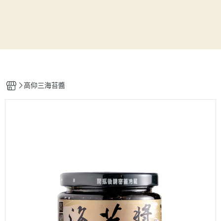
高仰三海苔醬