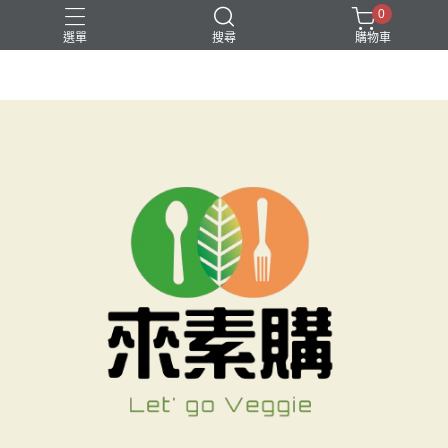
0
選單
搜尋
購物車
就是要素烤
無酒精飲品
素水餃
素食月餅
素食湯底