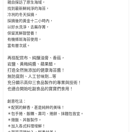
親自探訪了原生海域，
找到最新鮮純淨的海苔，
冷冽的冬天採摘，
採摘後的黃金十二小時內，
以好水洗淨，去蕪存菁，
保留其鮮甜營養！
有機條斑海苔使用，
富有層次感。
再搭配昆布、純釀油膏、香菇，
岩鹽、黃梅純醬、蘋果醋，
打造全然無添加的健康海苔醬！
無防腐劑、人工甘味劑...等
充分顯示高仰三食品製作的專業與技術！
也適合開始吃副食品的寶寶們食用！
創意吃法：
＊配粥的鮮香，甚是純粹的美味！
＊包手捲、飯糰、壽司、捲餅、抹麵包皆宜。
＊燉飯、丼飯製作。
＊加入各式料理增鮮！