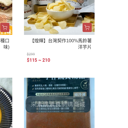
四種口
【煌輝】台灣契作100%馬鈴薯
味)
洋芋片
$299
$115 ~ 210