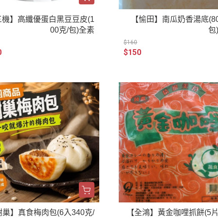
三機】高纖優蛋白黑豆豆皮(1
【愉田】南瓜奶香湯底(80
00克/包)全素
包
$160
0
$150
巢】真食梅肉包(6入340克/
【全鴻】黃金咖哩抓餅(5片/