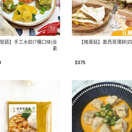
發蔬】手工水餃(7種口味)全
【搗蛋菇】墨西哥薄餅(
素
0
$375