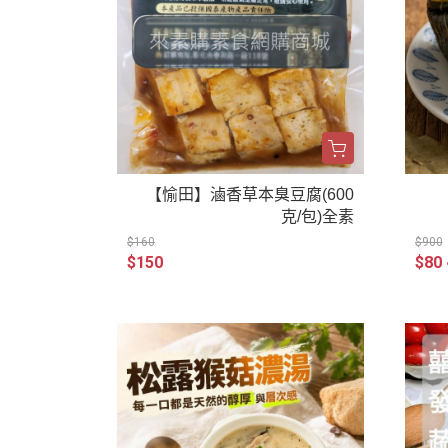
【愉田】滷香草本臭豆腐(600
克/包)全素
$160
$900
$150
$80 