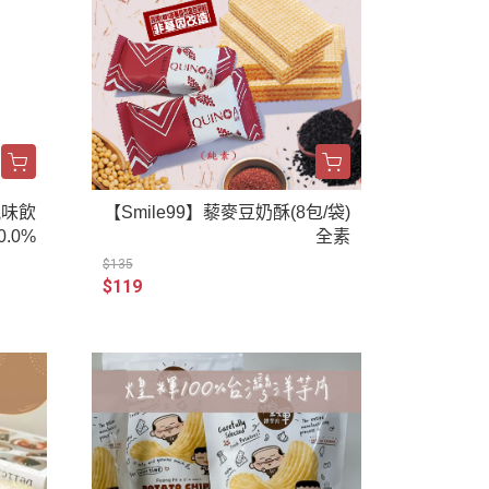
風味飲
【Smile99】藜麥豆奶酥(8包/袋)
0.0%
全素
$135
$119