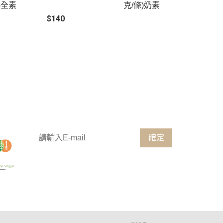
)全素
克/條)奶素
$140
歡迎訂閱電子報，掌握第一手消息
確定
客服專線：(04) 8330245
電話服務：週二至週五 12:00 ~ 18:00
官方LINE：週一至週五全日依序回覆
( 國定假期暫停服務，謝謝 )