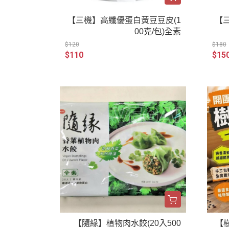
【三機】高纖優蛋白黃豆豆皮(1
【
00克/包)全素
$120
$180
$110
$15
【隨緣】植物肉水餃(20入500
【樹