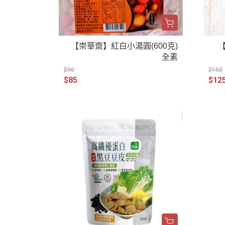
【崇華齋】紅白小湯圓(600克)
【
全素
$90
$150
$85
$12