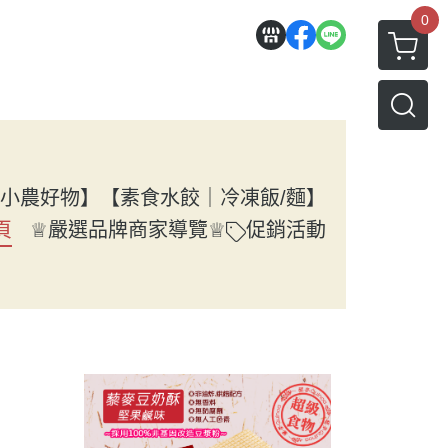
0
小農好物】
【素食水餃｜冷凍飯/麵】
頁
ㅤ♕嚴選品牌商家導覽♕
促銷活動