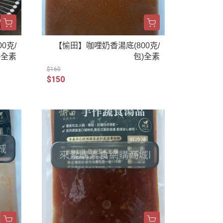
0克/
【愉田】咖哩奶香湯底(800克/
)全素
包)全素
$160
$150