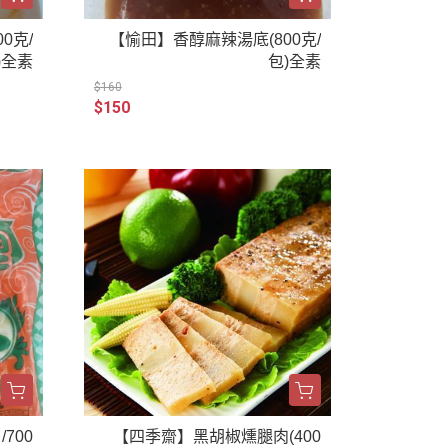
0克/
【愉田】香醇麻辣湯底(800克/
)全素
包)全素
$160
$150
700
【四季齋】黑胡椒燻腿肉(400