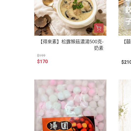
【得來素】松露猴菇濃湯500克-
【囍
奶素
$199
$170
$21