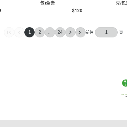
包)全素
克/包
9
$120
1
2
...
24
點規則
權條款