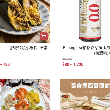
排灣柴燒小米粽 -全素
Bitburger碧柏格麥芽啤酒
(無酒精) 
$2,200
~ 750
$80 ~ 1,730