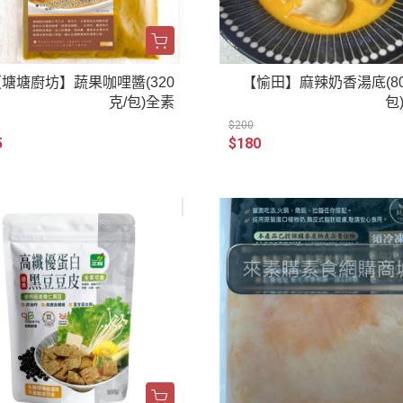
塘塘廚坊】蔬果咖哩醬(320
【愉田】麻辣奶香湯底(80
克/包)全素
包
$200
5
$180